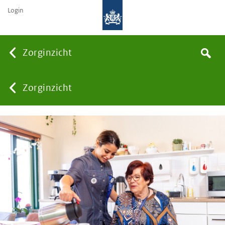
Login
Searc
Zorginzicht
Search
You
Zorginzicht
are
here: