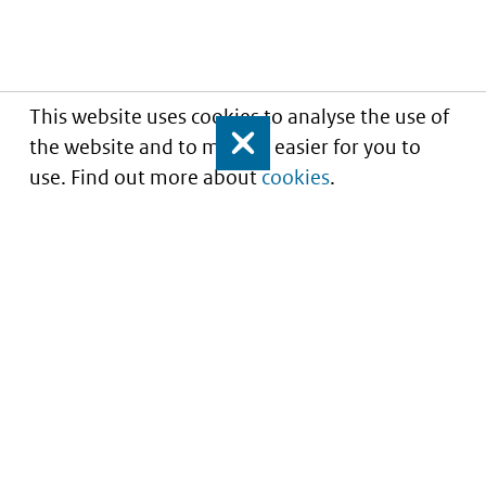
This website uses cookies to analyse the use of
the website and to make it easier for you to
Close
use. Find out more about
cookies
.
Inzicht in kwaliteit van zorg
Service
About this site