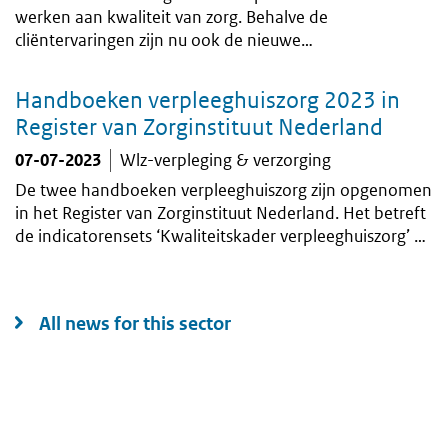
werken aan kwaliteit van zorg. Behalve de
cliëntervaringen zijn nu ook de nieuwe
kwaliteitsbeelden over verslagjaar 2024 door
aanbieders van verpleeghuiszorg en wijkverpleging
Handboeken verpleeghuiszorg 2023 in
aangeleverd en gepubliceerd.
Register van Zorginstituut Nederland
07-07-2023
Wlz-verpleging & verzorging
De twee handboeken verpleeghuiszorg zijn opgenomen
in het Register van Zorginstituut Nederland. Het betreft
de indicatorensets ‘Kwaliteitskader verpleeghuiszorg’ en
‘Personeelssamenstelling’.
All news for this sector