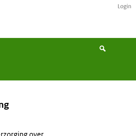
Login
Search
Search
ing
erzorging over