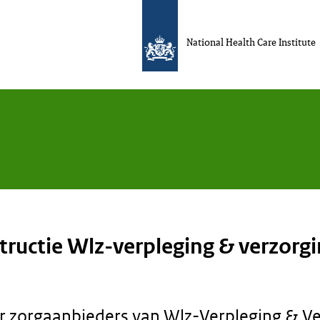
National Health Care Institute
tructie Wlz-verpleging & verzorg
or zorgaanbieders van Wlz-Verpleging & V