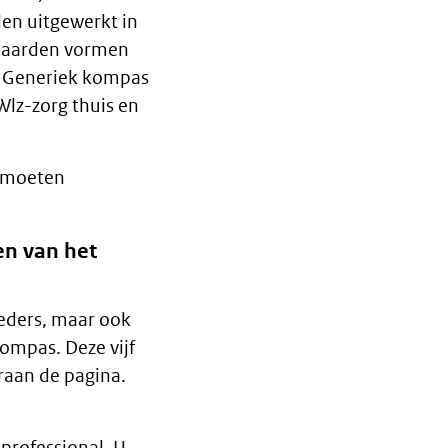
len uitgewerkt in
andaarden vormen
t Generiek kompas
Wlz-zorg thuis en
e moeten
en van het
eders, maar ook
kompas. Deze vijf
aan de pagina.
professional. U