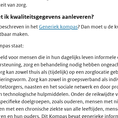
it van zorg.
 ik kwaliteitsgegevens aanleveren?
 beschreven in het
Generiek kompas
? Dan moet u de kw
htbaar maken.
mpas staat:
eld voor mensen die in hun dagelijks leven informele
rsteuning, zorg en behandeling nodig hebben ongeach
rg kan zowel thuis als (tijdelijk) op een zorglocatie 
ieringsvorm. Zorg kan zowel in groepsverband als ind
elzorgers, naasten en het sociale netwerk en door pro
n technologische hulpmiddelen. Onder de reikwijdte 
 specifieke doelgroepen, zoals ouderen, mensen met 
en met een chronische ziekte van alle leeftijden, me
eren en hun ouders. Dit Kompas bevat generieke infor