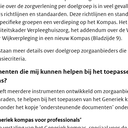
ie over de zorgverlening per doelgroep is in veel geval
ls richtlijnen en standaarden. Deze richtlijnen en st
specifieke groepen een verdieping op het Kompas. He
liteitskader Verpleeghuiszorg, het addendum over de 
r Wijkverpleging in een nieuw Kompas (Bladzijde 9).
taan meer details over doelgroep zorgaanbieders di
siecriteria.
umenten die mij kunnen helpen bij het toepass
as?
ft meerdere instrumenten ontwikkeld om zorgaanbi
nraden, te helpen bij het toepassen van het Generiek 
onder het kopje ‘ondersteunende documenten’ onder
eriek kompas voor professionals’
n vertaling van het Generiek kompas, speciaal voor de 