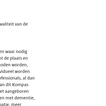
aliteit van de
 en waar nodig
t de plaats en
geboden worden,
ividueel worden
fessionals, al dan
van dit Kompas
niet aangeboren
nsen met dementie,
matie, meer