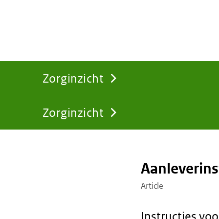
Zorginzicht
Zorginzicht
You
are
Aanleverins
here:
Article
Instructies vo