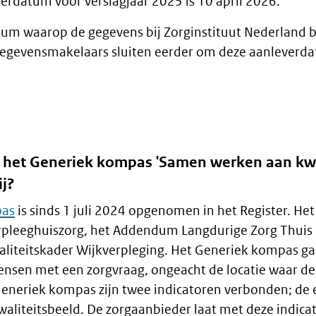
verdatum voor verslagjaar 2025 is 10 april 2026.
datum waarop de gegevens bij Zorginstituut Nederland 
 gegevensmakelaars sluiten eerder om deze aanleverd
 het Generiek kompas 'Samen werken aan kwa
ij?
pas
is sinds 1 juli 2024 opgenomen in het Register. Het
rpleeghuiszorg, het Addendum Langdurige Zorg Thuis
waliteitskader Wijkverpleging. Het Generiek kompas gaa
nsen met een zorgvraag, ongeacht de locatie waar de
Generiek kompas zijn twee indicatoren verbonden; de
waliteitsbeeld. De zorgaanbieder laat met deze indica