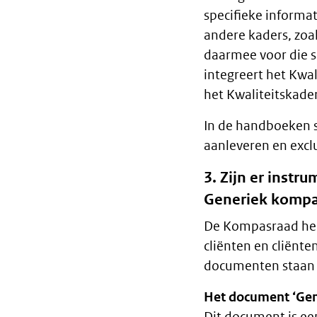
specifieke informat
andere kaders, zoa
daarmee voor die 
integreert het Kwa
het Kwaliteitskade
In de handboeken s
aanleveren en exclu
3. Zijn er instr
Generiek komp
De Kompasraad hee
cliënten en cliënte
documenten staan 
Het document ‘Gen
Dit document is ee