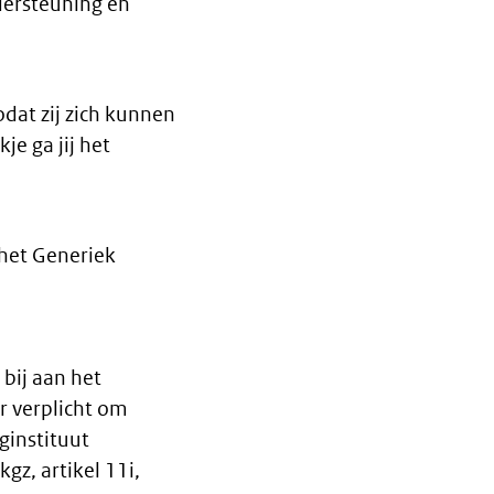
dersteuning en
dat zij zich kunnen
e ga jij het
 het Generiek
bij aan het
er verplicht om
ginstituut
gz, artikel 11i,