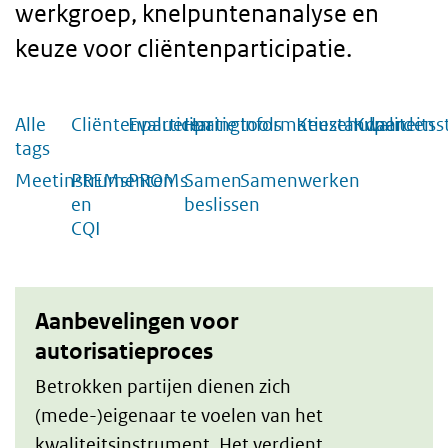
werkgroep, knelpuntenanalyse en
keuze voor cliëntenparticipatie.
Alle
Cliëntenparticipatie
Evalueren
Haringtools
Informatiestandaarden
Keuzehulpen
Kwaliteits
Gebruik
tags
de
Meetinstrumenten
PREMs
PROMs
Samen
Samenwerken
en
beslissen
volgende
CQI
filters
De
om
Aanbevelingen voor
tools
de
autorisatieproces
Betrokken partijen dienen zich
lijst
(mede-)eigenaar te voelen van het
met
kwaliteitsinstrument. Het verdient