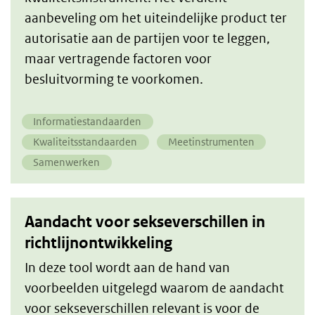
aanbeveling om het uiteindelijke product ter
tools
autorisatie aan de partijen voor te leggen,
toe
maar vertragende factoren voor
besluitvorming te voorkomen.
te
spitsen
Informatiestandaarden
Kwaliteitsstandaarden
Meetinstrumenten
op
Samenwerken
uw
behoeften.
Aandacht voor sekseverschillen in
richtlijnontwikkeling
In deze tool wordt aan de hand van
voorbeelden uitgelegd waarom de aandacht
voor sekseverschillen relevant is voor de