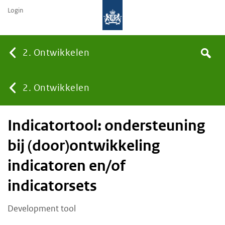
Login
Searc
2. Ontwikkelen
Search
You
2. Ontwikkelen
Indicatortool: ondersteuning
are
bij (door)ontwikkeling
here:
indicatoren en/of
indicatorsets
Development tool