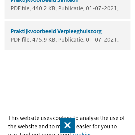
PDF file
440.2 KB
Publicatie
01-07-2021
Praktijkvoorbeeld Verpleeghuiszorg
PDF file
475.9 KB
Publicatie
01-07-2021
This website uses cookies to analyse the use of
the website and to make it easier for you to
Close
use. Find out more about
cookies
.