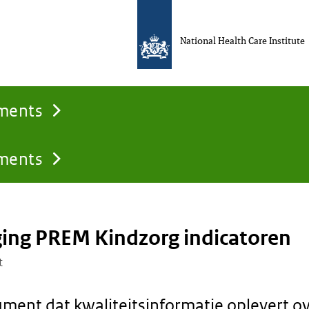
National Health Care Institute
uments
uments
ging PREM Kindzorg indicatoren
t
ment dat kwaliteitsinformatie oplevert o