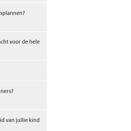
tenplannen?
acht voor de hele
eners?
 van jullie kind