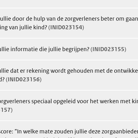
ullie door de hulp van de zorgverleners beter om gaan
ng van jullie kind?
INID023154
ullie informatie die jullie begrijpen?
INID023155
ullie dat er rekening wordt gehouden met de ontwikke
d?
INID023156
zorgverleners speciaal opgeleid voor het werken met k
3157
core: “In welke mate zouden jullie deze zorgaanbiede