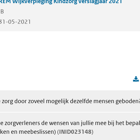
REM Wijkverpleging Kindzorg verslagjaar 2021
KB
31-05-2021
 zorg door zoveel mogelijk dezelfde mensen geboden
 zorgverleners de wensen van jullie mee bij het bepa
ken en meebeslissen)
INID023148