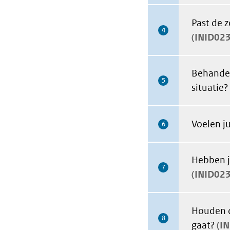
Past de z
4
INID02
Behandel
5
situatie?
Voelen ju
6
Hebben j
7
INID02
Houden d
8
gaat?
I