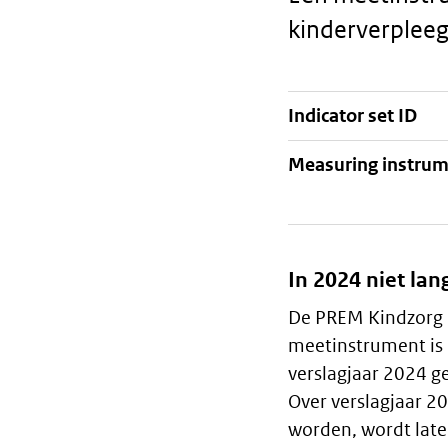
kinderverpleeg
Indicator set ID
Staalkaart
Measuring instru
In 2024 niet lan
Algemeen
De PREM Kindzorg in
meetinstrument is 
verslagjaar 2024 g
Over verslagjaar 2
worden, wordt lat