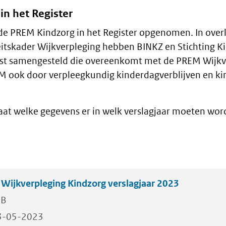
in het Register
de PREM Kindzorg in het Register opgenomen. In over
itskader Wijkverpleging hebben BINKZ en Stichting K
jst samengesteld die overeenkomt met de PREM Wijkv
M ook door verpleegkundig kinderdagverblijven en ki
aat welke gegevens er in welk verslagjaar moeten wo
ijkverpleging Kindzorg verslagjaar 2023
KB
3-05-2023