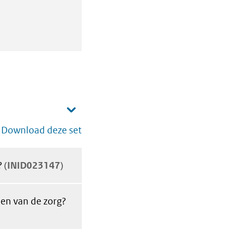
Download deze set
?
INID023147
len van de zorg?