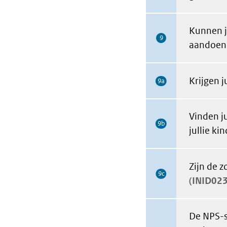
Kunnen j
9
aandoeni
Krijgen j
9a
Vinden j
9b
jullie kin
Zijn de 
9c
INID02
De NPS-s