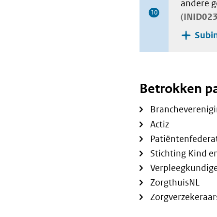
andere g
10
INID02
Subin
Betrokken pa
Brancheverenigin
Actiz
Patiëntenfedera
Stichting Kind e
Verpleegkundig
ZorgthuisNL
Zorgverzekeraar