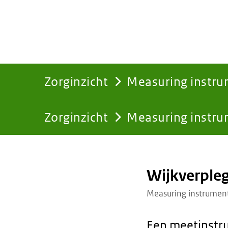
Zorginzicht
Measuring instr
Zorginzicht
Measuring instr
You
are
Wijkverple
here:
Measuring instrumen
Een meetinstru