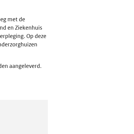
leg met de
ind en Ziekenhuis
erpleging. Op deze
nderzorghuizen
rden aangeleverd.