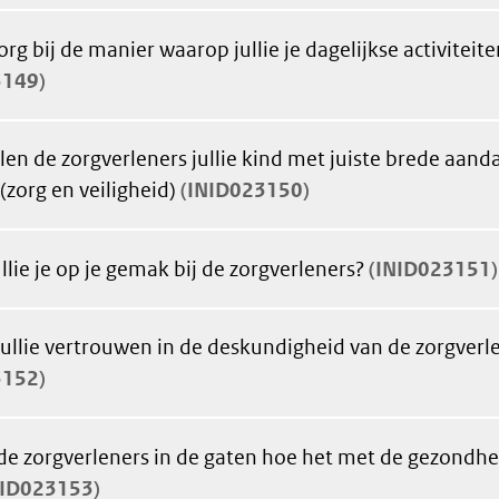
org bij de manier waarop jullie je dagelijkse activitei
3149
en de zorgverleners jullie kind met juiste brede aand
 (zorg en veiligheid)
INID023150
llie je op je gemak bij de zorgverleners?
INID023151
ullie vertrouwen in de deskundigheid van de zorgverl
3152
e zorgverleners in de gaten hoe het met de gezondheid
NID023153