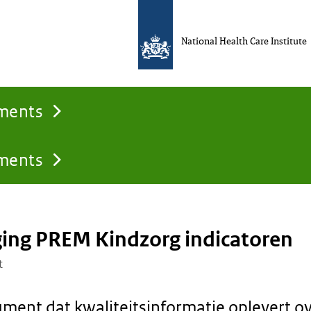
National Health Care Institute
uments
uments
ging PREM Kindzorg indicatoren
t
ment dat kwaliteitsinformatie oplevert o