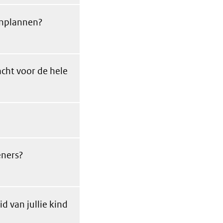
tenplannen?
acht voor de hele
eners?
 van jullie kind