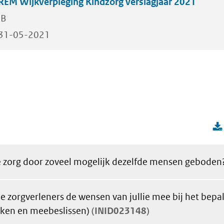
REM Wijkverpleging Kindzorg verslagjaar 2021
KB
31-05-2021
 zorg door zoveel mogelijk dezelfde mensen geboden
 zorgverleners de wensen van jullie mee bij het bepa
ken en meebeslissen)
INID023148