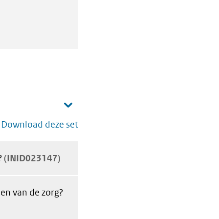
Download deze set
?
INID023147
len van de zorg?