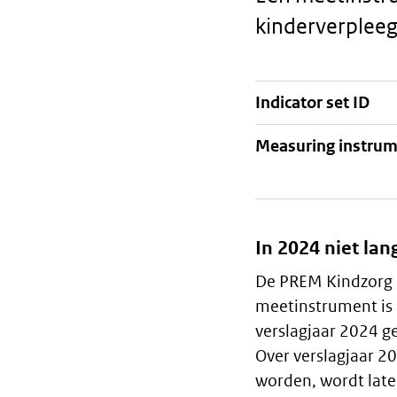
kinderverpleeg
Indicator set ID
Staalkaart
Measuring instru
In 2024 niet lan
Algemeen
De PREM Kindzorg in
meetinstrument is 
verslagjaar 2024 g
Over verslagjaar 2
worden, wordt lat