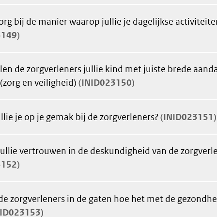
org bij de manier waarop jullie je dagelijkse activitei
3149
en de zorgverleners jullie kind met juiste brede aand
 (zorg en veiligheid)
INID023150
llie je op je gemak bij de zorgverleners?
INID023151
ullie vertrouwen in de deskundigheid van de zorgverl
3152
e zorgverleners in de gaten hoe het met de gezondheid
NID023153