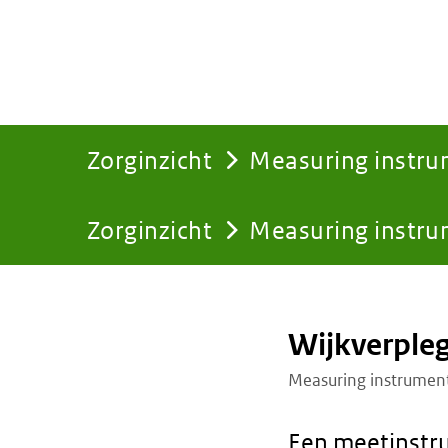
Zorginzicht
Measuring instr
Zorginzicht
Measuring instr
You
are
Wijkverple
here:
Measuring instrumen
Een meetinstru