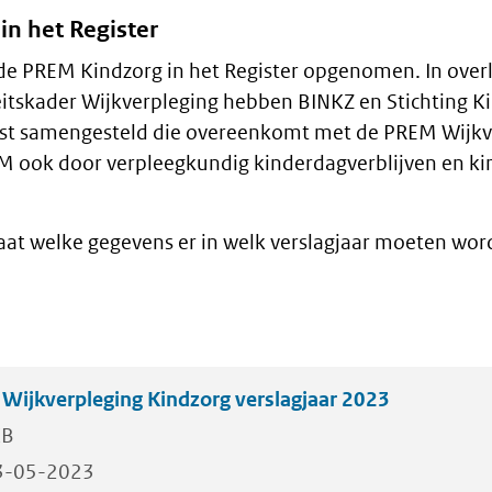
in het Register
de PREM Kindzorg in het Register opgenomen. In over
itskader Wijkverpleging hebben BINKZ en Stichting K
jst samengesteld die overeenkomt met de PREM Wijkv
M ook door verpleegkundig kinderdagverblijven en ki
aat welke gegevens er in welk verslagjaar moeten wo
ijkverpleging Kindzorg verslagjaar 2023
KB
3-05-2023