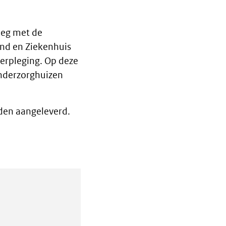
leg met de
ind en Ziekenhuis
erpleging. Op deze
nderzorghuizen
rden aangeleverd.