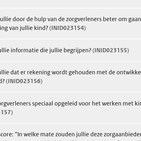
ullie door de hulp van de zorgverleners beter om gaan
ng van jullie kind?
INID023154
ullie informatie die jullie begrijpen?
INID023155
ullie dat er rekening wordt gehouden met de ontwikke
d?
INID023156
zorgverleners speciaal opgeleid voor het werken met k
3157
core: “In welke mate zouden jullie deze zorgaanbiede