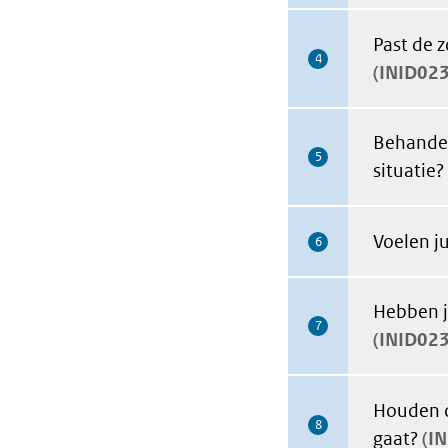
Past de z
4
INID02
Behandel
5
situatie?
Voelen ju
6
Hebben j
7
INID02
Houden d
8
gaat?
I