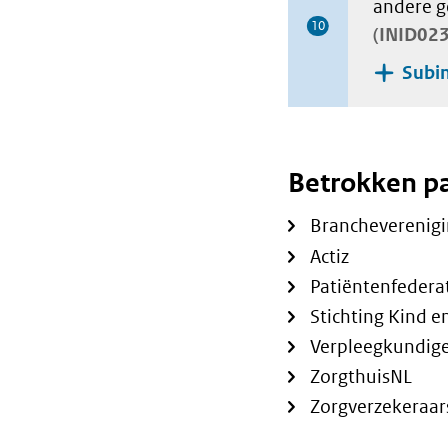
andere g
10
INID02
Subin
Betrokken pa
Brancheverenigin
Actiz
Patiëntenfedera
Stichting Kind e
Verpleegkundig
ZorgthuisNL
Zorgverzekeraar