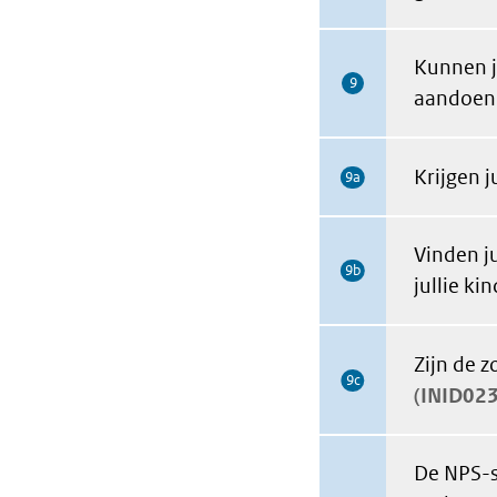
Kunnen j
9
aandoeni
Krijgen j
9a
Vinden j
9b
jullie kin
Zijn de 
9c
INID02
De NPS-s