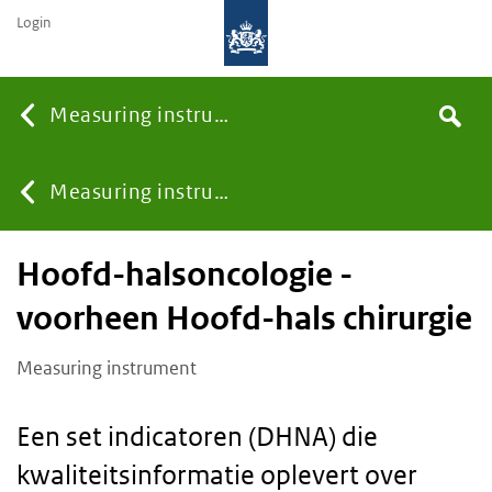
Login
Searc
Measuring instruments
Search
You
Measuring instruments
Hoofd-halsoncologie -
are
voorheen Hoofd-hals chirurgie
here:
Measuring instrument
Een set indicatoren (DHNA) die
kwaliteitsinformatie oplevert over