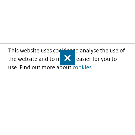
This website uses cookies to analyse the use of
the website and to make it easier for you to
Close
use. Find out more about
cookies
.
Inzicht in kwaliteit van zorg