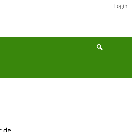
Login
Search
Search
r de