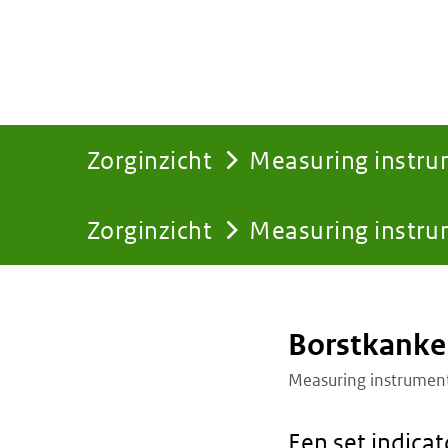
Zorginzicht
Measuring instr
Zorginzicht
Measuring instr
You
are
Borstkanke
here:
Measuring instrumen
Een set indicat