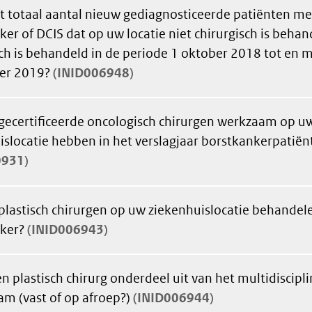
et totaal aantal nieuw gediagnosticeerde patiënten me
ker of DCIS dat op uw locatie niet chirurgisch is beha
ch is behandeld in de periode 1 oktober 2018 tot en 
er 2019?
INID006948
gecertificeerde oncologisch chirurgen werkzaam op u
islocatie hebben in het verslagjaar borstkankerpatië
0931
plastisch chirurgen op uw ziekenhuislocatie behandel
ker?
INID006943
 plastisch chirurg onderdeel uit van het multidiscipli
 (vast of op afroep?)
INID006944