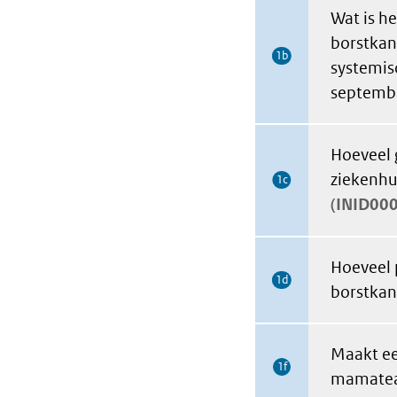
Wat is h
borstkan
1b
systemis
septemb
Hoeveel 
ziekenhu
1c
INID00
Hoeveel 
1d
borstkan
Maakt een
1f
mamateam