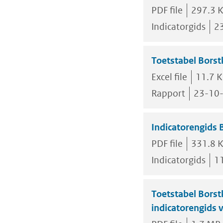
PDF file
297.3 
Indicatorgids
2
Toetstabel Borst
Excel file
11.7 
Rapport
23-10
Indicatorengids
PDF file
331.8 
Indicatorgids
1
Toetstabel Bors
indicatorengids 