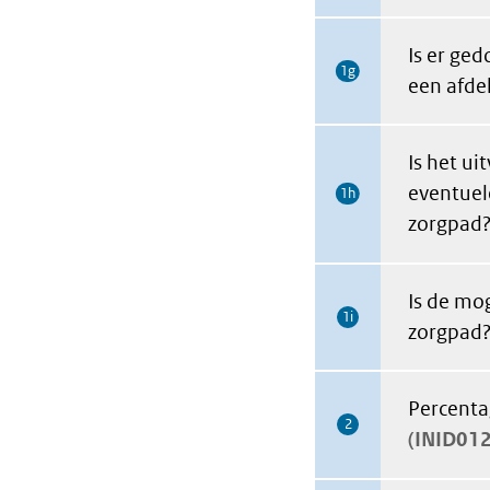
Is er ge
1g
een afdel
Is het u
eventuel
1h
zorgpad
Is de mo
1i
zorgpad
Percenta
2
INID01