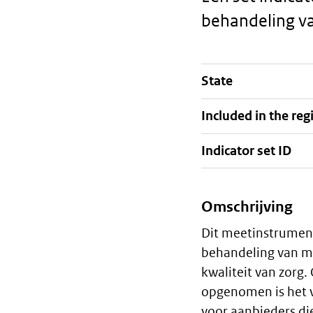
behandeling v
State
Staalkaart
Included in the reg
Indicator set ID
Omschrijving
Algemeen
Dit meetinstrument
behandeling van m
kwaliteit van zorg
opgenomen is het ve
voor aanbieders die