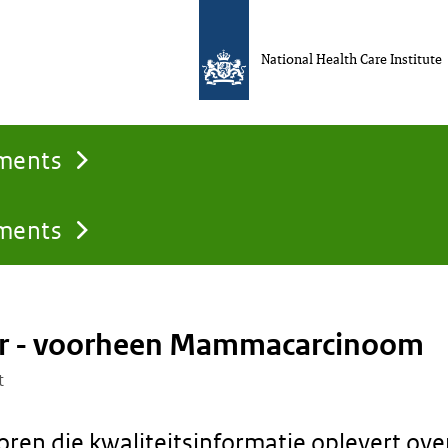
National Health Care Institute
uments
uments
r - voorheen Mammacarcinoom
t
oren die kwaliteitsinformatie oplevert ove