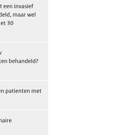
t een invasief
ndeld, maar wel
met 30
w
nten behandeld?
en patienten met
naire