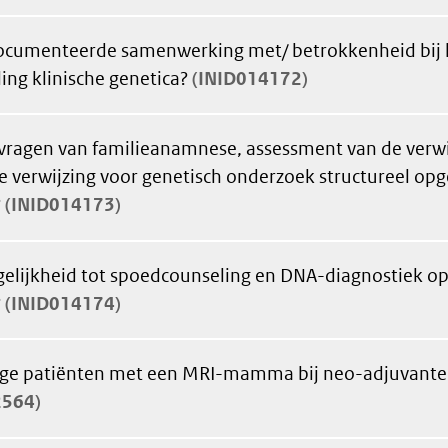
documenteerde samenwerking met/ betrokkenheid bij
ing klinische genetica?
INID014172
itvragen van familieanamnese, assessment van de verwij
e verwijzing voor genetisch onderzoek structureel op
?
INID014173
gelijkheid tot spoedcounseling en DNA-diagnostiek 
?
INID014174
ge patiënten met een MRI-mamma bij neo-adjuvante
2564