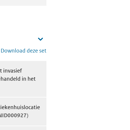
Download deze set
 invasief
ehandeld in het
iekenhuislocatie
NID000927