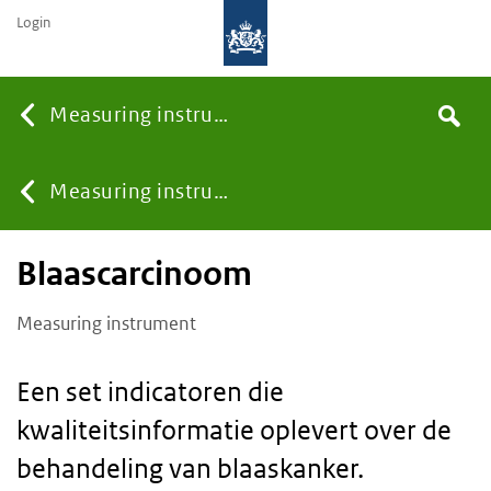
Login
Searc
Measuring instruments
Search
You
Measuring instruments
Blaascarcinoom
are
Measuring instrument
here:
Een set indicatoren die
kwaliteitsinformatie oplevert over de
behandeling van blaaskanker.