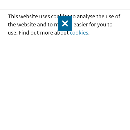
This website uses cookies to analyse the use of
the website and to make it easier for you to
Close
use. Find out more about
cookies
.
Inzicht in kwaliteit van zorg
Service
About this site
Contact
Privacy
Archief
Cookies