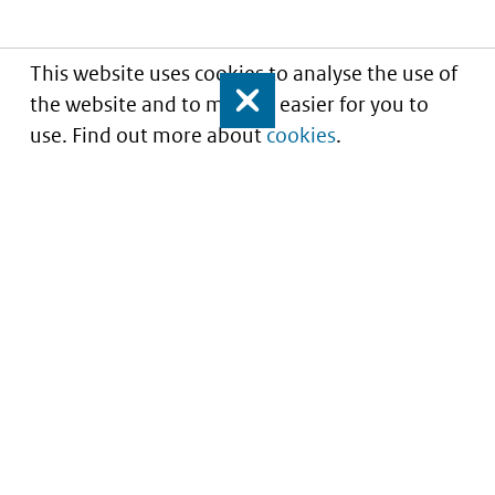
This website uses cookies to analyse the use of
the website and to make it easier for you to
Close
use. Find out more about
cookies
.
Inzicht in kwaliteit van zorg
Service
About this site
Contact
Privacy