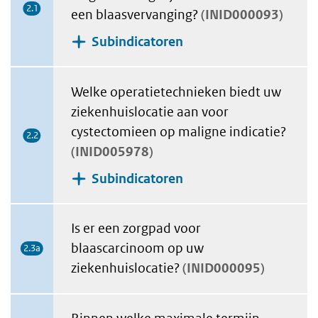
2.1
een blaasvervanging?
INID000093
Subindicatoren
Welke operatietechnieken biedt uw
ziekenhuislocatie aan voor
cystectomieen op maligne indicatie?
2.2
INID005978
Subindicatoren
Is er een zorgpad voor
blaascarcinoom op uw
2.3a
ziekenhuislocatie?
INID000095