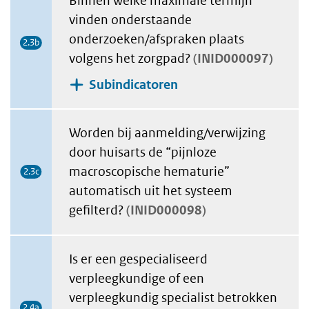
Binnen welke maximale termijn
vinden onderstaande
onderzoeken/afspraken plaats
2.3b
volgens het zorgpad?
INID000097
Subindicatoren
Worden bij aanmelding/verwijzing
door huisarts de “pijnloze
macroscopische hematurie”
2.3c
automatisch uit het systeem
gefilterd?
INID000098
Is er een gespecialiseerd
verpleegkundige of een
verpleegkundig specialist betrokken
2.4a