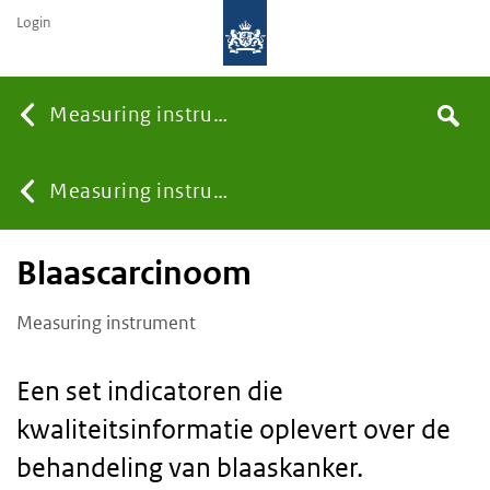
Login
Searc
Measuring instruments
Search
You
Measuring instruments
Blaascarcinoom
are
Measuring instrument
here:
Een set indicatoren die
kwaliteitsinformatie oplevert over de
behandeling van blaaskanker.