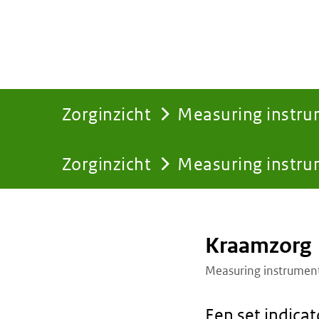
Zorginzicht
Measuring instr
Zorginzicht
Measuring instr
You
are
Kraamzorg
here:
Measuring instrumen
Een set indica