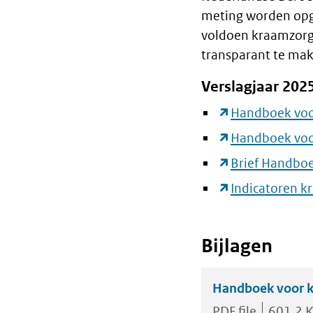
meting worden opg
voldoen kraamzorgo
transparant te ma
Verslagjaar 202
Handboek voor
Handboek voor
Brief Handboe
Indicatoren k
Bijlagen
Handboek voor k
PDF file
601.2 