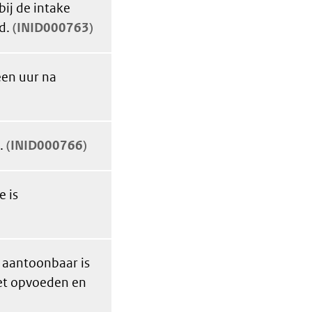
ij de intake
d.
INID000763
een uur na
.
INID000766
 is
, aantoonbaar is
het opvoeden en