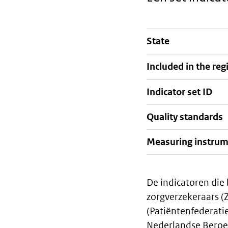
State
Staalkaart
Included in the reg
Indicator set ID
Quality standards
Measuring instru
De indicatoren die
Algemeen
zorgverzekeraars (
(Patiëntenfederati
Nederlandse Beroe