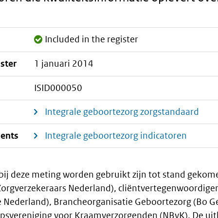
Included in the register
ister
1 januari 2014
ISID000050
Integrale geboortezorg zorgstandaard
ments
Integrale geboortezorg indicatoren
 bij deze meting worden gebruikt zijn tot stand gekom
Zorgverzekeraars Nederland), cliëntvertegenwoordige
e Nederland), Brancheorganisatie Geboortezorg (Bo G
psvereniging voor Kraamverzorgenden (NBvK). De ui