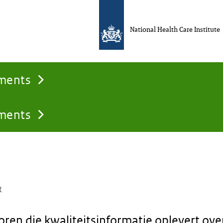
National Health Care Institute
uments
uments
t
toren die kwaliteitsinformatie oplevert ov