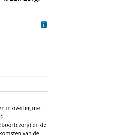
Information
en in overleg met
rs
eboortezorg) en de
tkomsten van de