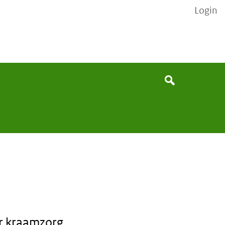
Login
Search
Search
er kraamzorg.