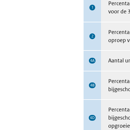
Percenta
1
voor de 
Percenta
2
oproep v
Aantal u
4A
Percenta
4B
bijgesch
Percenta
bijgescho
4D
opgroeie