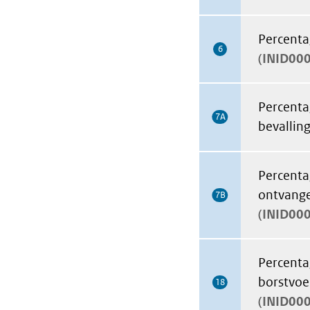
Percenta
6
INID00
Percenta
7A
bevalling
Percenta
ontvangen
7B
INID00
Percenta
borstvoed
18
INID00