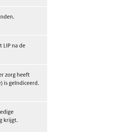
enden.
t LIP na de
r zorg heeft
) is geïndiceerd.
ledige
 krijgt.