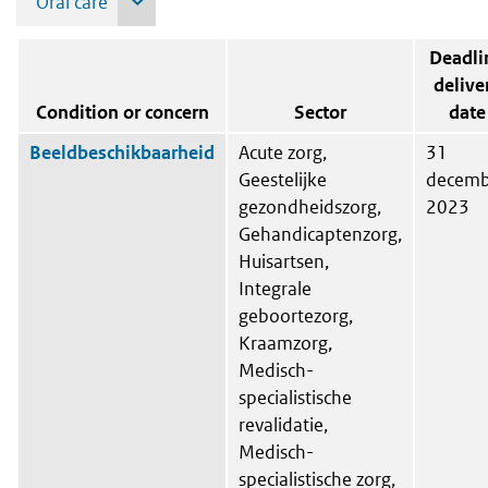
Choose a sector.
Deadli
delive
Condition or concern
Sector
date
Beeldbeschikbaarheid
Acute zorg,
31
Geestelijke
decemb
gezondheidszorg,
2023
Gehandicaptenzorg,
Huisartsen,
Integrale
geboortezorg,
Kraamzorg,
Medisch-
specialistische
revalidatie,
Medisch-
specialistische zorg,