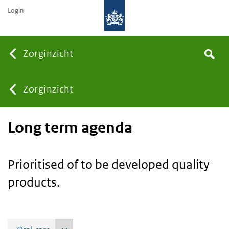
Login
Searc
Zorginzicht
Search
You
Zorginzicht
Long term agenda
are
here:
Prioritised of to be developed quality
products.