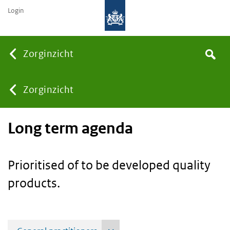
Login
Searc
Zorginzicht
Search
You
Zorginzicht
Long term agenda
are
here:
Prioritised of to be developed quality
products.