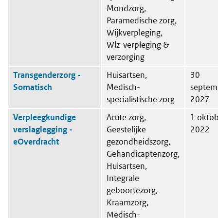
Mondzorg,
Paramedische zorg,
Wijkverpleging,
Wlz-verpleging &
verzorging
Transgenderzorg -
Huisartsen,
30
Somatisch
Medisch-
septem
specialistische zorg
2027
Verpleegkundige
Acute zorg,
1 okto
verslaglegging -
Geestelijke
2022
eOverdracht
gezondheidszorg,
Gehandicaptenzorg,
Huisartsen,
Integrale
geboortezorg,
Kraamzorg,
Medisch-