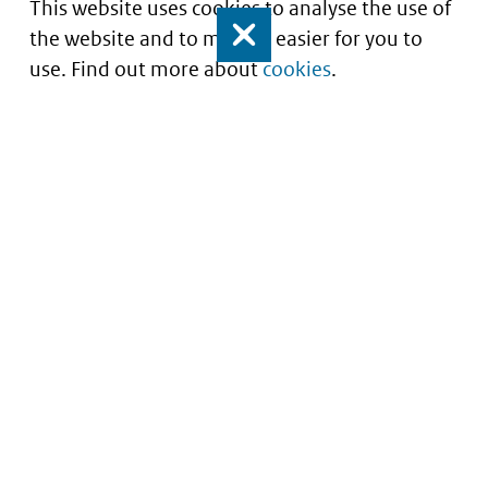
This website uses cookies to analyse the use of
the website and to make it easier for you to
Close
use. Find out more about
cookies
.
Inzicht in kwaliteit van zorg
Service
About this site
Contact
Privacy
Archief
Cookies
Informatie voor
Toegankelijkheid
gegevensmakelaars
Kwetsbaarheid melden