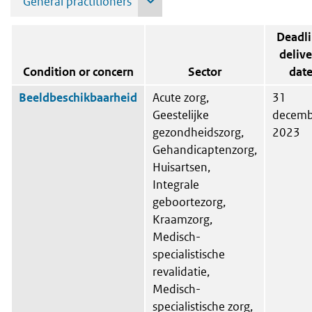
Choose a sector.
Deadl
delive
Condition or concern
Sector
dat
Beeldbeschikbaarheid
Acute zorg,
31
Geestelijke
decemb
gezondheidszorg,
2023
Gehandicaptenzorg,
Huisartsen,
Integrale
geboortezorg,
Kraamzorg,
Medisch-
specialistische
revalidatie,
Medisch-
specialistische zorg,