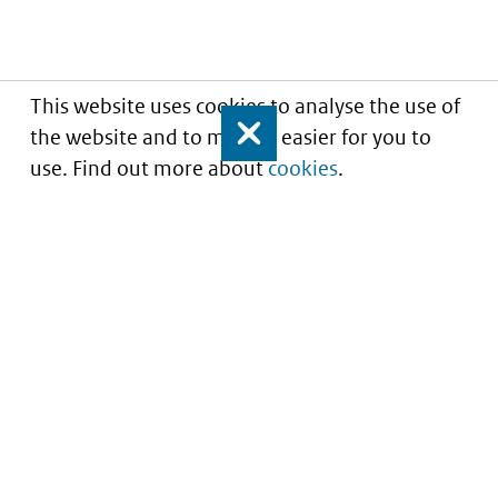
This website uses cookies to analyse the use of
the website and to make it easier for you to
Close
use. Find out more about
cookies
.
Inzicht in kwaliteit van zorg
Service
About this site