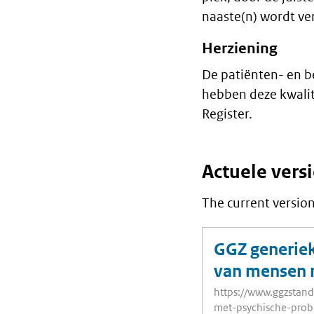
naaste(n) wordt ve
Herziening
De patiënten- en b
hebben deze kwalit
Register.
Actuele vers
The current version 
GGZ generie
van mensen 
https://www.ggzstan
met-psychische-probl