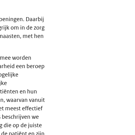
oeningen. Daarbij
rijk om in de zorg
naasten, met hen
ermee worden
aarheid een beroep
ogelijke
jke
atiënten en hun
en, waarvan vanuit
t meest effectief
s beschrijven we
 die op de juiste
de patiënt en zijn