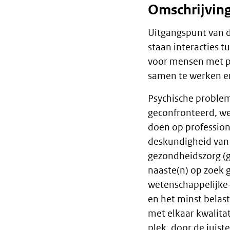
Omschrijvin
Algemeen
Uitgangspunt van d
staan interacties t
voor mensen met p
samen te werken e
Psychische proble
geconfronteerd, we
doen op profession
deskundigheid van 
gezondheidszorg (g
naaste(n) op zoek 
wetenschappelijke-,
en het minst belas
met elkaar kwalitat
plek, door de juis