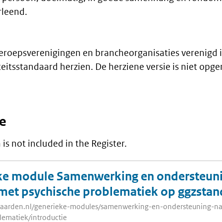
rleend.
eroepsverenigingen en brancheorganisaties verenigd
eitsstandaard herzien. De herziene versie is niet opg
ie
is not included in the Register.
ke module Samenwerking en ondersteuni
met psychische problematiek op ggzstan
daarden.nl/generieke-modules/samenwerking-en-ondersteuning-n
ematiek/introductie