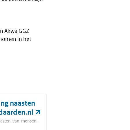
 in Akwa GGZ
enomen in het
ng naasten
daarden.nl
aasten-van-mensen-