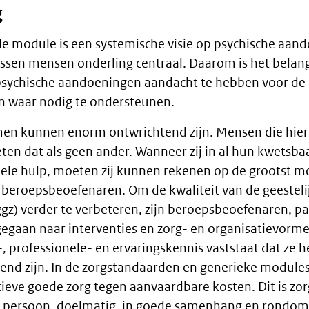
g
e module is een systemische visie op psychische aand
ussen mensen onderling centraal. Daarom is het belang
sychische aandoeningen aandacht te hebben voor de 
n waar nodig te ondersteunen.
men kunnen enorm ontwrichtend zijn. Mensen die hi
ten dat als geen ander. Wanneer zij in al hun kwetsb
ele hulp, moeten zij kunnen rekenen op de grootst m
beroepsbeoefenaren. Om de kwaliteit van de geesteli
gz) verder te verbeteren, zijn beroepsbeoefenaren, p
gegaan naar interventies en zorg- en organisatievorm
 professionele- en ervaringskennis vaststaat dat ze he
tend zijn. In de zorgstandaarden en generieke module
ieve goede zorg tegen aanvaardbare kosten. Dit is zorg
te persoon, doelmatig, in goede samenhang en rondom 