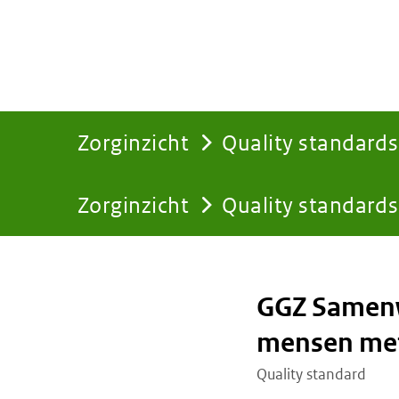
Zorginzicht
Quality standards
Zorginzicht
Quality standards
You
are
GGZ Samenw
here:
mensen met
Quality standard