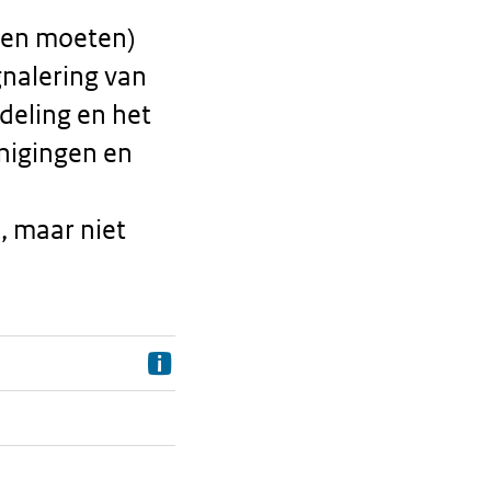
den moeten)
gnalering van
deling en het
nigingen en
, maar niet
Information