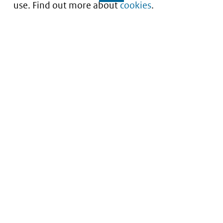
use. Find out more about
cookies
.
Inzicht in kwaliteit van zorg
Service
About this site
Contact
Privacy
Archief
Cookies
Informatie voor
Toegankelijkheid
gegevensmakelaars
Kwetsbaarheid melden
Toelichting
Kwaliteitstaken Zorginstituut