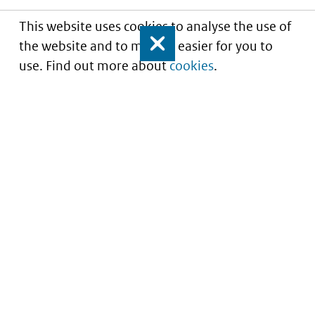
This website uses cookies to analyse the use of
the website and to make it easier for you to
Close
use. Find out more about
cookies
.
Inzicht in kwaliteit van zorg
Service
About this site
Contact
Privacy
Archief
Cookies
Informatie voor
Toegankelijkheid